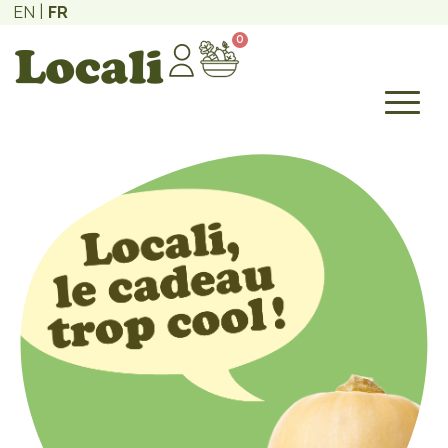
EN
FR
0