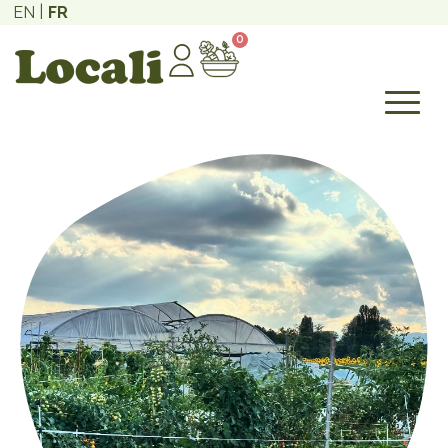
EN
FR
0