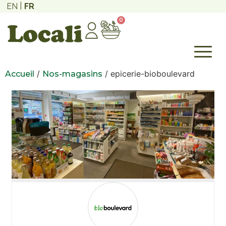
EN
FR
0
/
/ epicerie-bioboulevard
Accueil
Nos-magasins