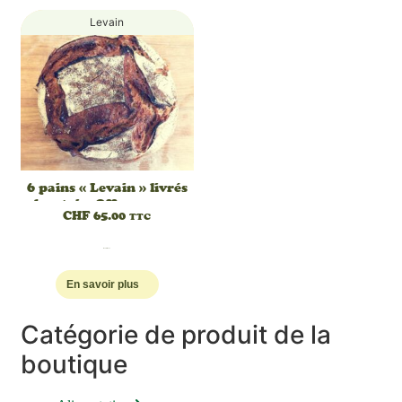
Levain
6 pains « Levain » livrés
chez toi – Offre
CHF
65.00
TTC
découverte
Read More
En savoir plus
Catégorie de produit de la
boutique