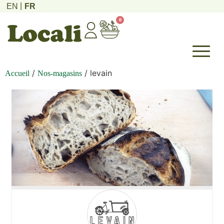
EN
FR
0
/
/ levain
Accueil
Nos-magasins