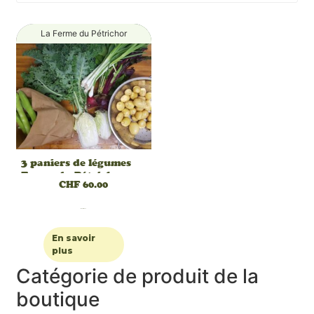
La Ferme du Pétrichor
3 paniers de légumes
Ferme du Pétrichor –
CHF
60.00
Offre découverte
Read More
En savoir
plus
Catégorie de produit de la
boutique