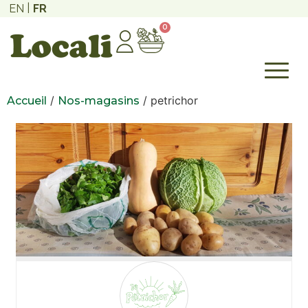
EN
FR
0
/
/ petrichor
Accueil
Nos-magasins