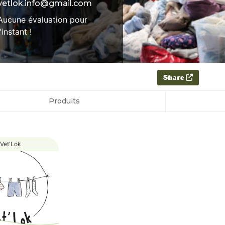
vetlok.info@gmail.com
Aucune évaluation pour
l'instant !
Share
Produits
Vet'Lok